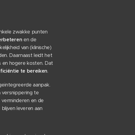
enkele zwakke punten
erbeteren
en de
ijkheid van (klinische)
en. Daarnaast leidt het
s en hogere kosten. Dat
ficiëntie te bereiken
.
geïntegreerde aanpak.
versnippering te
en verminderen en de
blijven leveren aan