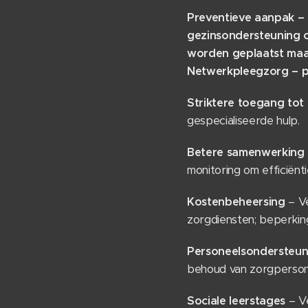
Preventieve aanpak –
gezinsondersteuning o
worden geplaatst maar
Netwerkpleegzorg
– p
Striktere toegang tot
gespecialiseerde hulp.
Betere samenwerking 
monitoring om efficiënt
Kostenbeheersing
– Ve
zorgdiensten; beperking
Personeelsondersteun
behoud van zorgpersone
Sociale leerstages
– Ve