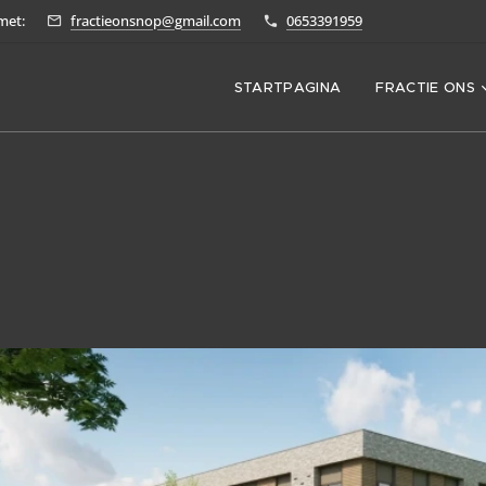
met:
fractieonsnop@gmail.com
0653391959
STARTPAGINA
FRACTIE ONS