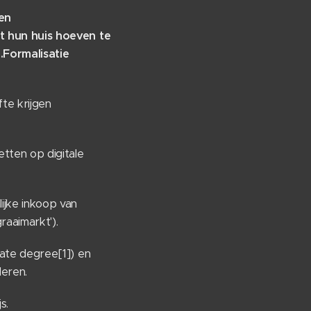
 en
t hun huis hoeven te
.
Formalisatie
te krijgen
tten op digitale
jke inkoop van
aaimarkt').
ate degree[1]) en
deren.
s.