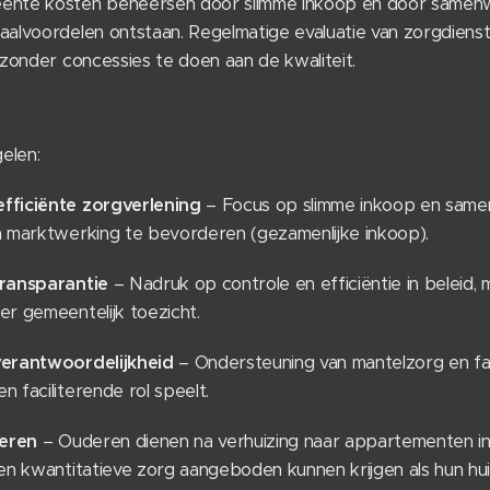
ente kosten beheersen door slimme inkoop en door samenw
alvoordelen ontstaan. Regelmatige evaluatie van zorgdienst
 zonder concessies te doen aan de kwaliteit.
elen:
fficiënte zorgverlening
– Focus op slimme inkoop en samen
n marktwerking te bevorderen (gezamenlijke inkoop).
transparantie
– Nadruk op controle en efficiëntie in beleid,
r gemeentelijk toezicht.
verantwoordelijkheid
– Ondersteuning van mantelzorg en fami
 faciliterende rol speelt.
deren
– Ouderen dienen na verhuizing naar appartementen in 
en kwantitatieve zorg aangeboden kunnen krijgen als hun hui