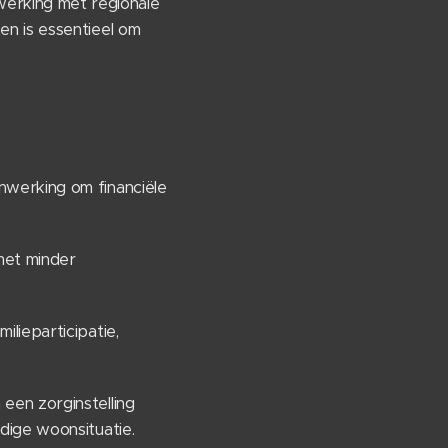
erking met regionale
en is essentieel om
werking om financiële
 met minder
lieparticipatie,
een zorginstelling
dige woonsituatie.