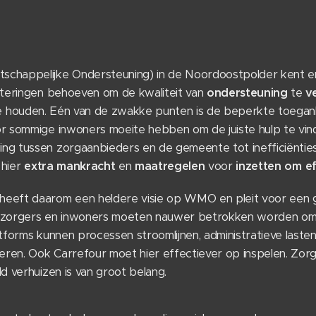
chappelijke Ondersteuning) in de Noordoostpolder kent 
eteringen behoeven om de kwaliteit van
ondersteuning
te
v
 houden. Eén van de zwakke punten is de beperkte toegankel
r sommige inwoners moeite hebben om de juiste hulp te vind
g tussen zorgaanbieders en de gemeente tot inefficiëntie
 hier
extra
mankracht
en
maatregelen
voor
inzetten om ef
eeft daarom een heldere visie op WMO en pleit voor een 
lzorgers en inwoners moeten nauwer betrokken worden om 
tforms kunnen processen stroomlijnen, administratieve last
eren. Ook Carrefour moet hier effectiever op inspelen. Zorg 
d verhuizen is van groot belang.