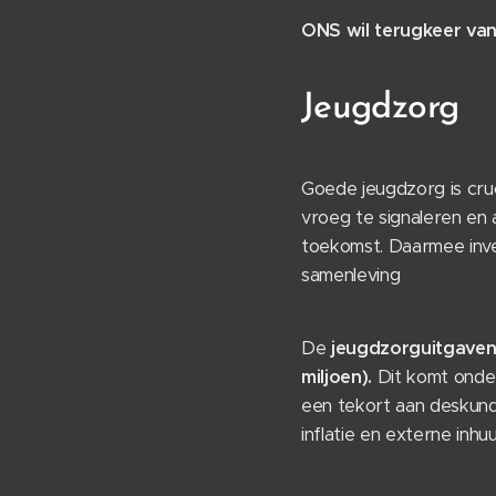
ONS wil terugkeer va
Jeugdzorg
Goede jeugdzorg is cru
vroeg te signaleren en
toekomst. Daarmee inves
samenleving
De
jeugdzorguitgave
miljoen).
Dit komt onder
een tekort aan deskund
inflatie en externe inh