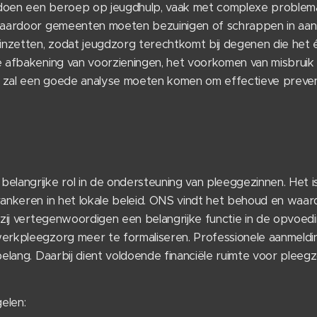
oen een beroep op jeugdhulp, vaak met complexe problemat
waardoor gemeenten moeten bezuinigen of schrappen in aan
 inzetten, zodat jeugdzorg terechtkomt bij degenen die het 
e afbakening van voorzieningen, het voorkomen van misbruik 
Er zal een goede analyse moeten komen om effectieve preven
elangrijke rol in de ondersteuning van pleeggezinnen. Het i
ankeren in het lokale beleid. ONS vindt het behoud en waar
 zij vertegenwoordigen een belangrijke functie in de opvoed
erkpleegzorg meer te formaliseren. Professionele aanmeldin
elang. Daarbij dient voldoende financiële ruimte voor pleegzo
elen: