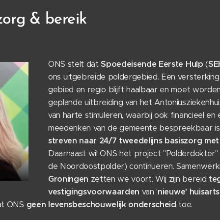
org & bereik
ONS stelt dat
Spoedeisende Eerste Hulp
(
SE
ons uitgebreide poldergebied. Een versterking
gebied en regio blijft haalbaar en moet worden
geplande uitbreiding van het Antoniusziekenhu
van harte stimuleren, waarbij ook financieel en 
meedenken van de gemeente bespreekbaar is
streven naar 24/7 tweedelijns basiszorg me
Daarnaast wil ONS het project "Polderdokter" 
de Noordoostpolder) continueren. Samenwerki
Groningen
zetten we voort. Wij zijn bereid
te
vestigingsvoorwaarden
van '
nieuwe'
huisart
aat ONS
geen
levensbeschouwelijk
onderscheid
toe.