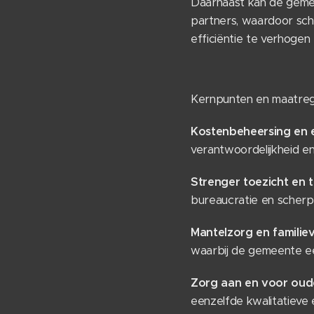
Daarnaast kan de geme
partners, waardoor scha
efficiëntie te verhogen
Kernpunten en maatreg
Kostenbeheersing en e
verantwoordelijkheid e
Strenger toezicht en 
bureaucratie en scherpe
Mantelzorg en familie
waarbij de gemeente een
Zorg aan en voor ou
eenzelfde kwalitatieve 