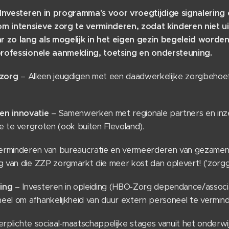
Investeren in programma's voor vroegtijdige signalering
m intensieve zorg te verminderen, zodat kinderen niet ui
 zo lang als mogelijk in het eigen gezin begeleid worden
rofessionele aanmelding, toetsing en ondersteuning.
 zorg
– Alleen jeugdigen met een daadwerkelijke zorgbehoef
en innovatie
– Samenwerken met regionale partners en inze
ie te vergroten (ook buiten Flevoland).
rminderen van bureaucratie en vermeerderen van gezamenli
 van die ZZP zorgmarkt die meer kost dan oplevert! ('zorggr
ing
– Investeren in opleiding (HBO-Zorg dependance/associ
el om afhankelijkheid van duur extern personeel te vermin
rplichte sociaal-maatschappelijke stages vanuit het onderwij