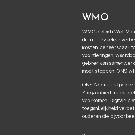
WMO
WMO-beleid (Wet Maats
die noodzakelijke verb
kosten
beheersbaar
te
voorzieningen, waardoo
gebrek aan samenwerkin
moet stoppen. ONS wil
ONS Noordoostpolder h
Zorgaanbieders, mante
voorkomen. Digitale pla
toegankelijkheid verbet
ouderen die bijvoorbeel