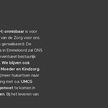
H
)
onmisbaar
is voor
 van de Zorg voor ons
 gerealiseerd. De
is in Emmeloord zal ONS
eventueel bestuurlijk
.
We
blijven ook
t Moeder en Kindzorg
.
(meer huisartsen naar
ng met o.a.
UMCG
gemoet
te komen in
sen
. Bij het leveren van