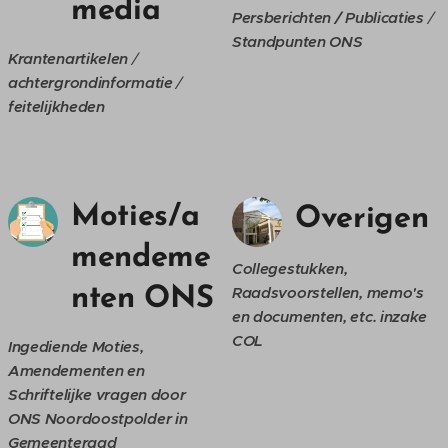
media
Persberichten /
Publicaties
/
Standpunten
ONS
Krantenartikelen
/
achtergrondinformatie
/
feitelijkheden
Moties/a
Overigen
mendeme
Collegestukken,
Raadsvoorstellen, memo's
nten ONS
en documenten, etc. inzake
COL
Ingediende Moties,
Amendementen en
Schriftelijke vragen door
ONS Noordoostpolder in
Gemeenteraad