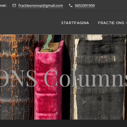
met:
fractieonsnop@gmail.com
0653391959
STARTPAGINA
FRACTIE ONS
ONS Column