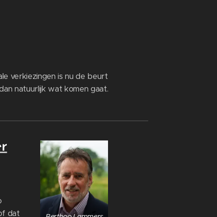
ale verkiezingen is nu de beurt
an natuurlijk wat komen gaat.
r
o
of dat
Berthoo Lammers