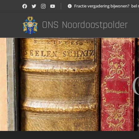
Fractie vergadering bijwonen? bel 
ONS Noordoostpolder