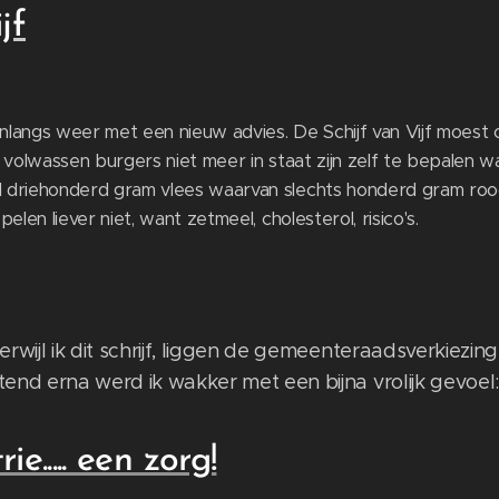
jf
nlangs weer met een nieuw advies. De Schijf van Vijf moes
 volwassen burgers niet meer in staat zijn zelf te bepalen w
 driehonderd gram vlees waarvan slechts honderd gram rood
elen liever niet, want zetmeel, cholesterol, risico's.
rwijl ik dit schrijf, liggen de gemeenteraadsverkiezi
end erna werd ik wakker met een bijna vrolijk gevoe
e..... een zorg!