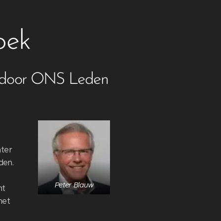
oek
en door ONS
Leden
hter
den.
Peter Blauw
ht
het