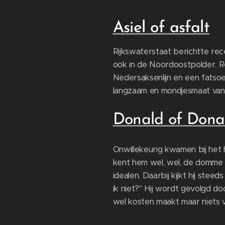
Asiel of asfalt
Rijkswaterstaat berichtte rec
ook in de Noordoostpolder. Re
Nedersaksenlijn en een fatso
langzaam en mondjesmaat van 
Donald of Dona
Onwillekeurig kwamen bij het 
kent hem wel, wel, de domme e
idealen. Daarbij kijkt hij st
ik niet?" Hij wordt gevolgd d
wel kosten maakt maar niets 