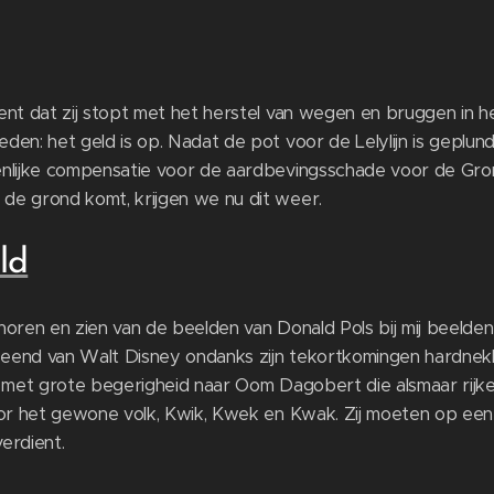
ent dat zij stopt met het herstel van wegen en bruggen in 
den: het geld is op. Nadat de pot voor de Lelylijn is geplu
enlijke compensatie voor de aardbevingsschade voor de Gr
de grond komt, krijgen we nu dit weer.
ld
horen en zien van de beelden van Donald Pols bij mij beelden
end van Walt Disney ondanks zijn tekortkomingen hardnekkig
eeds met grote begerigheid naar Oom Dagobert die alsmaar rijk
oor het gewone volk, Kwik, Kwek en Kwak. Zij moeten op een
verdient.