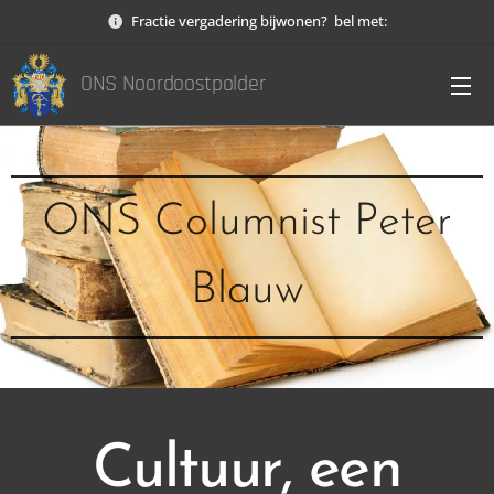
Fractie vergadering bijwonen? bel met:
ONS Noordoostpolder
ONS Columnist Peter
Blauw
Cultuur, een