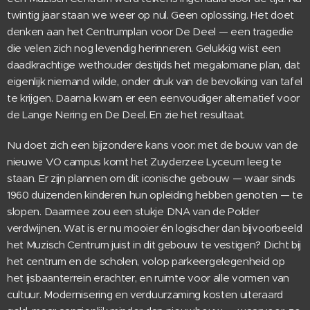
twintig jaar staan we weer op nul. Geen oplossing. Het doet
denken aan het Centrumplan voor De Deel — een tragedie
die velen zich nog levendig herinneren. Gelukkig wist een
daadkrachtige wethouder destijds het megalomane plan, dat
eigenlijk niemand wilde, onder druk van de bevolking van tafel
te krijgen. Daarna kwam er een eenvoudiger alternatief voor
de Lange Nering en De Deel. En zie het resultaat.
Nu doet zich een bijzondere kans voor: met de bouw van de
nieuwe VO campus komt het Zuyderzee Lyceum leeg te
staan. Er zijn plannen om dit iconische gebouw — waar sinds
1960 duizenden kinderen hun opleiding hebben genoten — te
slopen. Daarmee zou een stukje DNA van de Polder
verdwijnen. Wat is er nu mooier én logischer dan bijvoorbeeld
het Muzisch Centrum juist in dit gebouw te vestigen? Dicht bij
het centrum en de scholen, volop parkeergelegenheid op
het ijsbaanterrein erachter, en ruimte voor alle vormen van
cultuur. Modernisering en verduurzaming kosten uiteraard