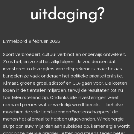
uitdaging?
Emmeloord, 9 februari 2026
Sport verbroedert, cultuur verbindt en onderwijs ontwikkelt.
Zo is het, en zo zal het altijd blijven. Je zou denken dat
investeren in deze pijlers vanzelfsprekend is, maar helaas
bungelen ze vaak onderaan het politieke prioriteitenlijstje.
Klimaat, groene groei, stikstof en CO₂ gaan voor. De kosten
lopen in de tientallen miljarden, terwijl de resultaten tot nu
toe teleurstellend zijn. Ondanks alle investeringen weet
niemand precies wat er werkelijk wordt bereikt — behalve
misschien de vele tienduizenden "wetenschappers" die
menen het allemaal te hebben uitgevonden. Windenergie
slurpt opnieuw miljarden aan subsidies op, kernenergie wordt
door onze nieuwe premier Jetten nog steeds tegen beter