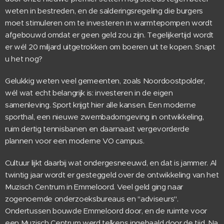
weten in bestreden, en de salderingsregeling die burgers
moet stimuleren om te investeren in warmtepompen wordt
afgebouwd omdat er geen geld zou zijn. Tegelijkertijd wordt
er wél 20 miljard uitgetrokken om boeren uit te kopen. Snapt
u het nog?
Gelukkig weten veel gemeenten, zoals Noordoostpolder,
wél wat echt belangrijk is: investeren in de eigen
samenleving. Sport krijgt hier alle kansen. Een moderne
sporthal, een nieuwe zwembadomgeving in ontwikkeling,
ruim dertig tennisbanen en daarnaast vergevorderde
plannen voor een moderne VO campus.
Cultuur lijkt daarbij wat ondergesneeuwd, en dat is jammer. Al
twintig jaar wordt er gesteggeld over de ontwikkeling van het
Muzisch Centrum in Emmeloord. Veel geld ging naar
zogenoemde onderzoeksbureaus en "adviseurs".
Ondertussen bouwde Emmeloord door, en de ruimte voor
een Muzisch Centrum werd telkens ingehaald door de tijd. Na