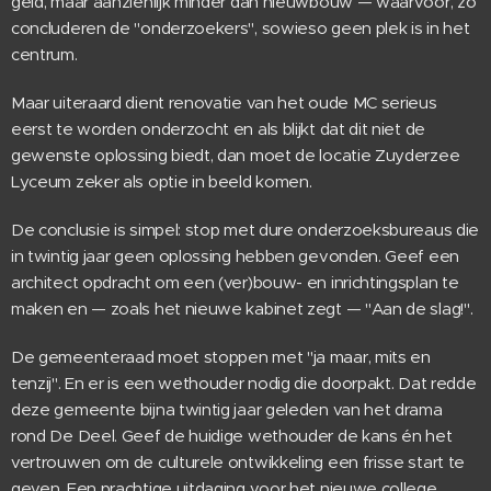
geld, maar aanzienlijk minder dan nieuwbouw — waarvoor, zo
concluderen de "onderzoekers", sowieso geen plek is in het
centrum.
Maar uiteraard dient renovatie van het oude MC serieus
eerst te worden onderzocht en als blijkt dat dit niet de
gewenste oplossing biedt, dan moet de locatie Zuyderzee
Lyceum zeker als optie in beeld komen.
De conclusie is simpel: stop met dure onderzoeksbureaus die
in twintig jaar geen oplossing hebben gevonden. Geef een
architect opdracht om een (ver)bouw- en inrichtingsplan te
maken en — zoals het nieuwe kabinet zegt — "Aan de slag!".
De gemeenteraad moet stoppen met "ja maar, mits en
tenzij". En er is een wethouder nodig die doorpakt. Dat redde
deze gemeente bijna twintig jaar geleden van het drama
rond De Deel. Geef de huidige wethouder de kans én het
vertrouwen om de culturele ontwikkeling een frisse start te
geven. Een prachtige uitdaging voor het nieuwe college.