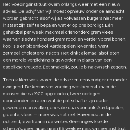
Het Voedingsinstituut kwam onlangs weer met een nieuw
advies. De Schijf van Vijf moest opnieuw onder de aandacht
worden gebracht, alsof wij als volwassen burgers niet meer
in staat zijn zelf te bepalen wat er op ons bord ligt. Eén
gehaktbal per week, maximaal driehonderd gram vlees
waarvan slechts honderd gram rood, en verder vooral bonen,
kool, sla en bloemkool. Aardappelen liever niet, want
zetmeel, cholesterol, risico's. Het klinkt allemaal alsof eten
een morele verplichting is geworden in plaats van een
dagelijkse vreugde. Eet smakelijk, zou je bijna cynisch zeggen.
Toen ik klein was, waren de adviezen eenvoudiger en minder
dwingend. De kennis van voeding was beperkt, maar de
mensen die na 1900 opgroeiden, twee oorlogen
doorstonden en aten wat de pot schafte, zijn ouder
geworden dan welke generatie daarvoor ook. Aardappelen,
groente, vlees — meer was het niet. Havermout in de
ochtend, levertraan in de winter. Geen ingewikkelde
schema's, geen apps, geen 65 werknemers van een instituut