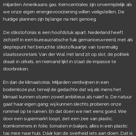
miljarden Amerikaans gas. Kerncentrales zijn onvermijdelijk als
we onze eigen energievoorziening willen veiligstellen. De
huidige plannen zijn bij lange na niet genoeg.
De stikstofcrisis is een hoofdstuk apart. Nederland heeft
zichzelf in een bureaucratische fuik gemanoeuvreerd, met als
dieptepunt het beruchte stikstofkaartje van toenmalig
staatssecretaris Van der Wal. Het land zit op slot, de politiek
draait in cirkels, en niemand lijkt in staat de impasse te
doorbreken.
En dan de klimaatcrisis. Miljarden verdwijnen in een
bodemloze put, terwijl de gedachte dat wij als mens het
klimaat kunnen sturen zowel ambitieus als naïef is. De natuur
gaat haar eigen gang; wij kunnen slechts proberen onze
rommel op te ruimen. En dat doen we niet eens goed. Wie
door een supermarkt loopt, ziet een zee van plastic.
Komkommers in folie, tomaten in bakjes, alles in een plastic
tas mee naar huis. Dáár kan de overheid iets aan doen. Dat is