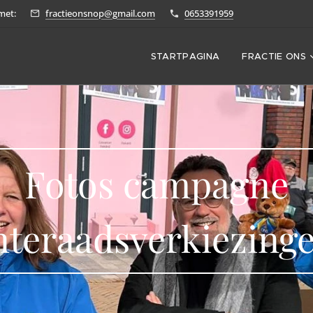
met:
fractieonsnop@gmail.com
0653391959
STARTPAGINA
FRACTIE ONS
Fotos campagne
teraadsverkiezing