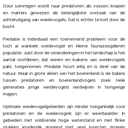
Door sommigen wordt naar predatoren als vossen, kraaien
en marters gewezen als belangrijkste oorzaak van de
achteruitgang van weidevogels. Dat is echter te kort door de
bocht.
Predatie is inderdaad een toenemend probleem voor de
toch al wankele weidevogel en kleine faunazoogdieren
populatie. Juist door de veranderingen in het landschap is het
aantal roofdieren, dat eieren en kuikens van weidevogels
pakt, toegenomen. Predatie hoort erbij en is deel van de
natuur. Maar in grote delen van het boerenland is de balans
tussen predatoren en boerenlandvogels zoek. Hele
generaties jonge weidevogels verdwijnen in hongerige
magen.
Optimale weidevogelgebieden zijn minder toegankelijk voor
predatoren en de weidevogels zijn er weerbaarder. In
gebieden met voldoende hoge waterstand en met flinke
stukken kruidenrijk grasland met veel insecten groeien