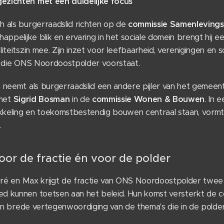
zichten met een duidelijke focus
 als burgerraadslid richten op de
commissie Samenleving
chappelijke blik en ervaring in het sociale domein brengt hij
teitszin mee. Zijn inzet voor leefbaarheid, verenigingen en s
s die ONS Noordoostpolder voorstaat.
neemt als burgerraadslid een andere pijler van het gemeentel
 met
Sigrid Bosman
in de
commissie Wonen & Bouwen
. In 
eling en toekomstbestendig bouwen centraal staan, vormt hi
.
oor de fractie én voor de polder
ndré en Max krijgt de fractie van ONS Noordoostpolder twe
 kunnen toetsen aan het beleid. Hun komst versterkt de co
een brede vertegenwoordiging van de thema's die in de polder