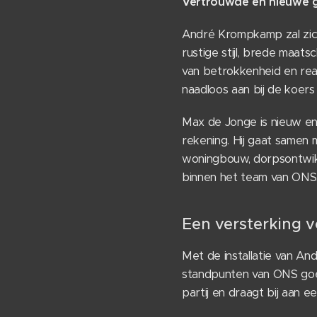
Vertrouwde en nieuwe ge
André Krompkamp zal zich
rustige stijl, brede maats
van betrokkenheid en reali
naadloos aan bij de koer
Max de Jonge is nieuw en 
rekening. Hij gaat samen
woningbouw, dorpsontwikk
binnen het team van ONS
Een versterking v
Met de installatie van A
standpunten van ONS goed
partij en draagt bij aan 