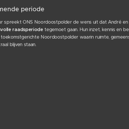
mende periode
ur spreekt ONS Noordoostpolder de wens uit dat André e
svolle raadsperiode
tegemoet gaan. Hun inzet, kennis en be
e, toekomstgerichte Noordoostpolder waarin ruimte, gemee
aal blijven staan.