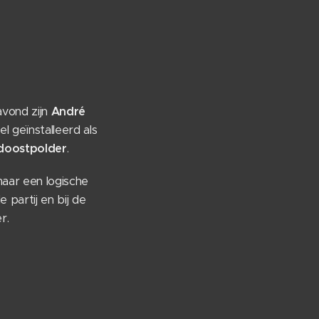
vond zijn
André
el geïnstalleerd als
oostpolder
.
maar een logische
 partij en bij de
r.