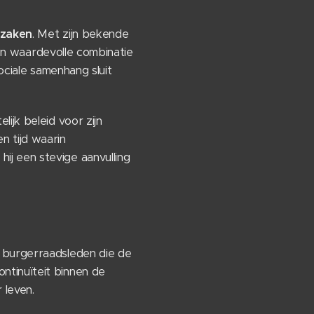
szaken
. Met zijn bekende
 een waardevolle combinatie
ociale samenhang sluit
ijk beleid voor zijn
een tijd waarin
j een stevige aanvulling
e burgerraadsleden die de
ntinuïteit binnen de
 leven.