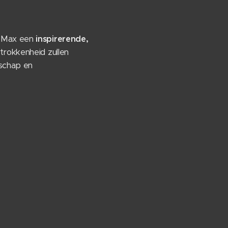
n Max een
inspirerende,
trokkenheid zullen
nschap en