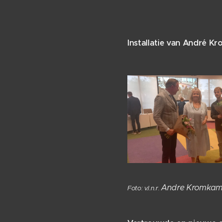
Installatie van André 
Andre Kromka
Foto: v.l.n.r.