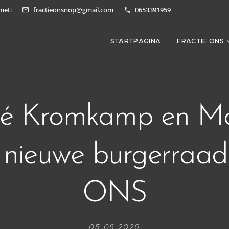
met:
fractieonsnop@gmail.com
0653391959
STARTPAGINA
FRACTIE ONS
é Kromkamp en M
 nieuwe burgerraad
ONS
05-06-2026