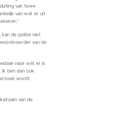
luiting van twee
kelijk van wat er uit
ekeken.''
 kan de politie niet
iewoordvoerder van de
edaan naar wat er is
n. Ik ben dan ook
nderzoek wordt
nkelraam van de