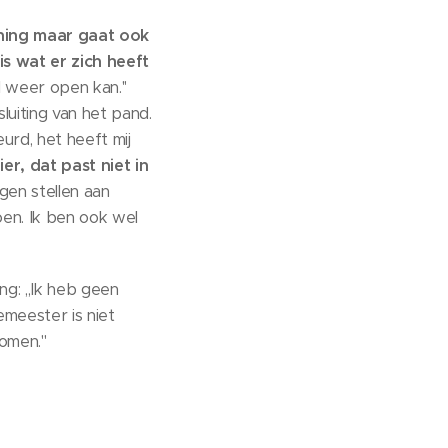
ning maar gaat ook
is wat er zich heeft
weer open kan.''
uiting van het pand.
urd, het heeft mij
r, dat past niet in
gen stellen aan
en. Ik ben ook wel
g: ,,Ik heb geen
meester is niet
omen.''