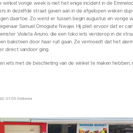
 winkel vorige week is niet het enige incident in de Emmeloo
s in dezelfde straat gaven aan in de afgelopen weken dup
ngen daartoe. Zo werd er tussen begin augustus en vorige 
eigenaar Samuel Omogiate Nwajei. Hij pleit ervoor dat er ca
mster Violeta Anuno, die een toko iets verderop in de stra
n baksteen door haar ruit gaan. Ze vermoedt dat het alar
er direct vandoor ging.
en iets met de beschieting van de winkel te maken hebben, m
-20, 07:00
DeStentor