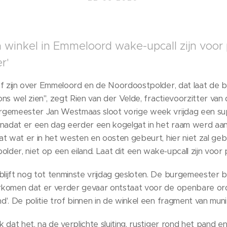
 winkel in Emmeloord wake-upcall zijn voor po
r'
ef zijn over Emmeloord en de Noordoostpolder, dat laat de b
ns wel zien'', zegt Rien van der Velde, fractievoorzitter van
rgemeester Jan Westmaas sloot vorige week vrijdag een su
 nadat er een dag eerder een kogelgat in het raam werd aan
at wat er in het westen en oosten gebeurt, hier niet zal ge
lder, niet op een eiland. Laat dit een wake-upcall zijn voor pol
ijft nog tot tenminste vrijdag gesloten. De burgemeester b
komen dat er verder gevaar ontstaat voor de openbare orde
'. De politie trof binnen in de winkel een fragment van munit
dat het, na de verplichte sluiting, rustiger rond het pand en i