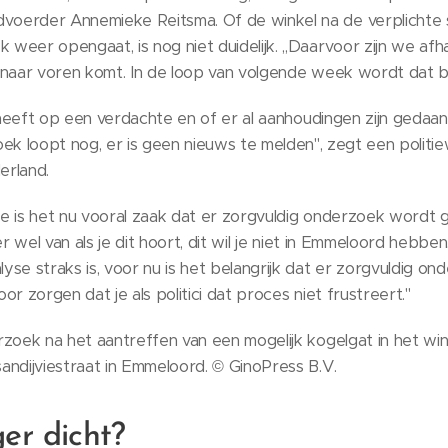
erder Annemieke Reitsma. Of de winkel na de verplichte s
eer opengaat, is nog niet duidelijk. ,,Daarvoor zijn we afhan
 naar voren komt. In de loop van volgende week wordt dat b
 heeft op een verdachte en of er al aanhoudingen zijn gedaan,
ek loopt nog, er is geen nieuws te melden'', zegt een polit
erland.
e is het nu vooral zaak dat er zorgvuldig onderzoek wordt g
er wel van als je dit hoort, dit wil je niet in Emmeloord hebbe
se straks is, voor nu is het belangrijk dat er zorgvuldig o
r zorgen dat je als politici dat proces niet frustreert.''
rzoek na het aantreffen van een mogelijk kogelgat in het wi
ndijviestraat in Emmeloord. © GinoPress B.V.
er dicht?