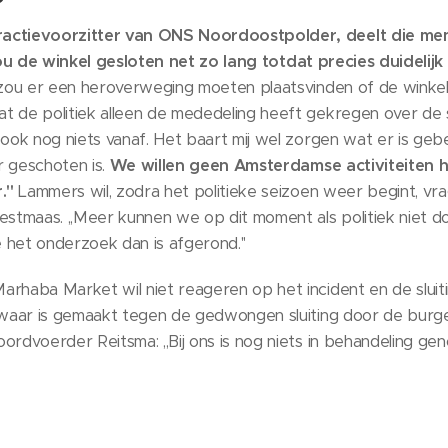
actievoorzitter van ONS Noordoostpolder, deelt die me
u de winkel gesloten net zo lang totdat precies duidelijk 
ou er een heroverweging moeten plaatsvinden of de winkel 
 de politiek alleen de mededeling heeft gekregen over de sl
 ook nog niets vanaf. Het baart mij wel zorgen wat er is gebe
r geschoten is.
We willen geen Amsterdamse activiteiten hie
''
Lammers wil, zodra het politieke seizoen weer begint, vra
tmaas. ,,Meer kunnen we op dit moment als politiek niet do
 het onderzoek dan is afgerond.''
rhaba Market wil niet reageren op het incident en de sluitin
ezwaar is gemaakt tegen de gedwongen sluiting door de burge
ordvoerder Reitsma: ,,Bij ons is nog niets in behandeling gen