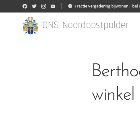
Fractie vergadering bijwonen? bel 
ONS Noordoostpolder
Berth
winkel