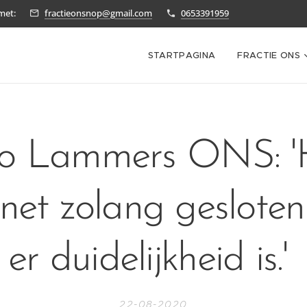
met:
fractieonsnop@gmail.com
0653391959
STARTPAGINA
FRACTIE ONS
oo Lammers ONS: '
 net zolang gesloten
er duidelijkheid is.'
22-08-2020