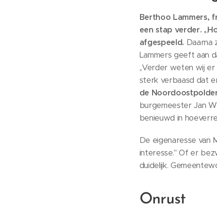
Berthoo Lammers, fr
een stap verder. ,
,
Ho
afgespeeld.
Daarna z
Lammers geeft aan dat
,,Verder weten wij er
sterk verbaasd dat e
de Noordoostpolder.
burgemeester Jan Wes
benieuwd in hoeverre
De eigenaresse van Ma
interesse.'' Of er b
duidelijk. Gemeentewo
Onrust