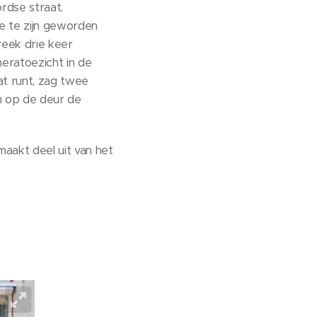
rdse straat.
e te zijn geworden
week drie keer
meratoezicht in de
at runt, zag twee
m op de deur de
aakt deel uit van het