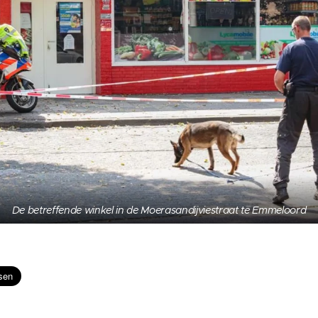
De betreffende winkel in de Moerasandijviestraat te Emmeloord