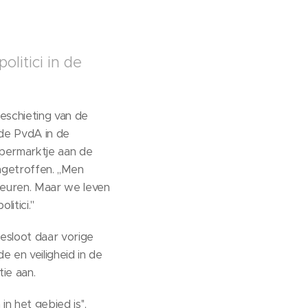
litici in de
eschieting van de
 de PvdA in de
permarktje aan de
getroffen. ,,Men
beuren. Maar we leven
itici.''
esloot daar vorige
 en veiligheid in de
ie aan.
n het gebied is'',