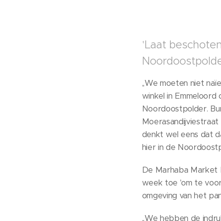
'Laat beschoten
Noordoostpolde
,,We moeten niet naï
winkel in Emmeloord o
Noordoostpolder. Bu
Moerasandijviestraat
denkt wel eens dat d
hier in de Noordoostpo
De Marhaba Market bl
week toe 'om te voor
omgeving van het pand
,,We hebben de indruk 