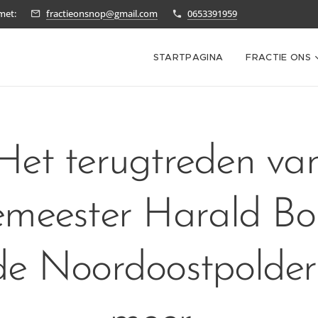
met:
fractieonsnop@gmail.com
0653391959
STARTPAGINA
FRACTIE ONS
Het terugtreden va
emeester Harald B
de Noordoostpolder