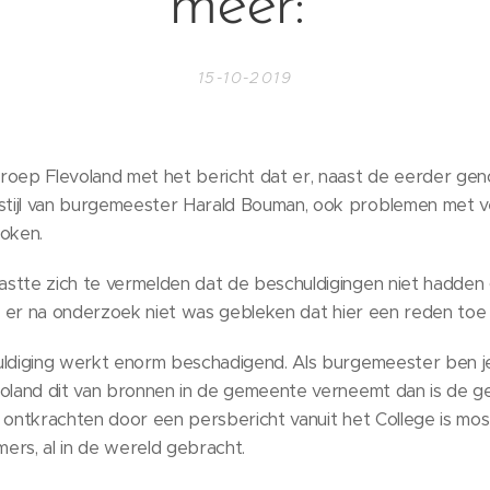
meer:
15-10-2019
ep Flevoland met het bericht dat er, naast de eerder g
tijl van burgemeester Harald Bouman, ook problemen met
oken.
stte zich te vermelden dat de beschuldigingen niet hadden 
at er na onderzoek niet was gebleken dat hier een reden toe
uldiging werkt enorm beschadigend. Als burgemeester ben 
voland dit van bronnen in de gemeente verneemt dan is de 
 ontkrachten door een persbericht vanuit het College is most
mers, al in de wereld gebracht.