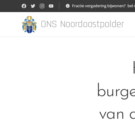
Fractie vergadering bijwonen? bel 
ONS Noordoostpolder
burg
van 