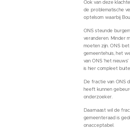
Ook van deze klachte
de problematische ve
optelsom waarbij Bou
ONS steunde burgemee
veranderen. Minder ma
moeten zijn. ONS bet
gemeentehuis, het we
van ONS 'het nieuws'
is hier compleet buit
De fractie van ONS d
heeft kunnen gebeure
onderzoeker.
Daarnaast wil de fra
gemeenteraad is gedee
onacceptabel.