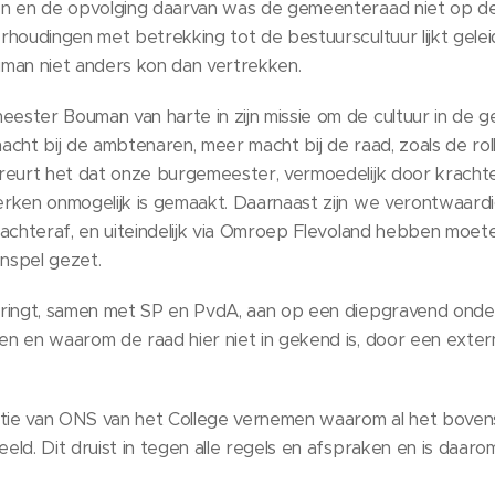
n en de opvolging daarvan was de gemeenteraad niet op de 
rhoudingen met betrekking tot de bestuurscultuur lijkt gele
man niet anders kon dan vertrekken.
ster Bouman van harte in zijn missie om de cultuur in de 
cht bij de ambtenaren, meer macht bij de raad, zoals de ro
reurt het dat onze burgemeester, vermoedelijk door krachte
rken onmogelijk is gemaakt. Daarnaast zijn we verontwaard
 achteraf, en uiteindelijk via Omroep Flevoland hebben moe
enspel gezet.
ringt, samen met SP en PvdA, aan op een diepgravend onde
n en waarom de raad hier niet in gekend is, door een exter
ctie van ONS van het College vernemen waarom al het boven
ld. Dit druist in tegen alle regels en afspraken en is daaro