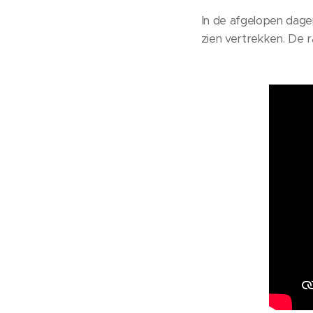
In de afgelopen dag
zien vertrekken. De r