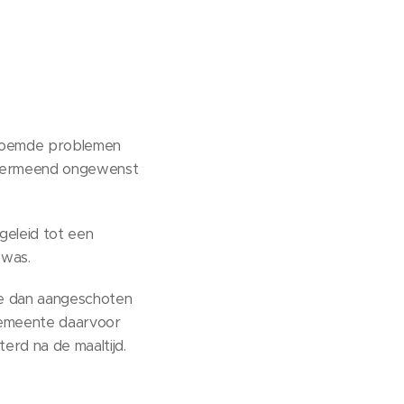
enoemde problemen
 vermeend ongewenst
geleid tot een
 was.
je dan aangeschoten
gemeente daarvoor
erd na de maaltijd.