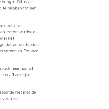
hoogte. Dit, naast
id te hebben tot een
gemeente te
llen immers verdeeld
n in het
igd dat de raadsleden
ten vernemen. De raad
rzoek naar hoe dit
ne onafhankelijke
staande niet met de
m volstrekt