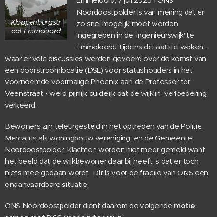
Emmeloord, 7 juli 2025 | ONS
Noordoostpolder is van mening dat er
Kloppenburgstr
zo snel mogelijk moet worden
aat Emmeloord
ingegrepen in de 'ingenieurswijk' te
Emmeloord. Tijdens de laatste weken -
waar er vele discussies werden gevoerd over de komst van
een doorstroomlocatie (DSL) voor statushouders in het
voornoemde voormalige Phoenix aan de Professor ter
Veenstraat - werd pijnlijk duidelijk dat de wijk in verloedering
verkeerd.
Bewoners zijn teleurgesteld in het optreden van de Politie,
Mercatus als woningbouw vereniging en de Gemeente
Noordoostpolder. Klachten worden niet meer gemeld want
het beeld dat de wijkbewoner daar bij heeft is dat er toch
niets mee gedaan wordt. Dit is voor de fractie van ONS een
onaanvaardbare situatie.
ONS Noordoostpolder dient daarom de volgende
motie