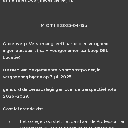
samen met D66
(medeindiener)
in:
M O T I E 2025-04-15b
Onderwerp: Versterking leefbaarheid en veiligheid
ingenieursbuurt (n.a.v. voorgenomen aankoop DSL-
Locatie)
De raad van de gemeente Noordoostpolder, in
vergadering bijeen op 7 juli 2025,
gehoord de beraadslagingen
over de perspectiefnota
2026–2029
,
Constaterende dat
het college voorstelt het pand aan de Professor Ter