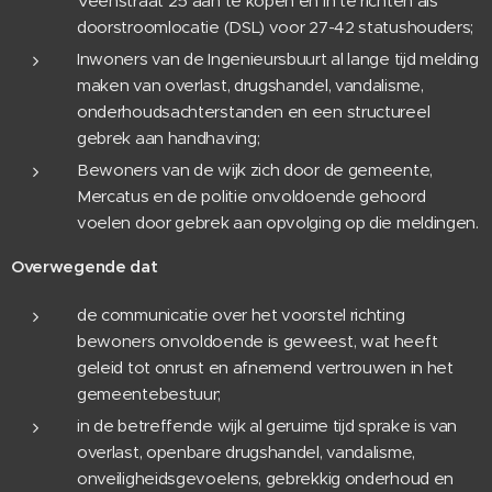
Veenstraat 25 aan te kopen en in te richten als
doorstroomlocatie (DSL) voor 27-42 statushouders;
Inwoners van de Ingenieursbuurt al lange tijd melding
maken van overlast, drugshandel, vandalisme,
onderhoudsachterstanden en een structureel
gebrek aan handhaving;
Bewoners van de wijk zich door de gemeente,
Mercatus en de politie onvoldoende gehoord
voelen door gebrek aan opvolging op die meldingen.
Overwegende dat
de communicatie over het voorstel richting
bewoners onvoldoende is geweest, wat heeft
geleid tot onrust en afnemend vertrouwen in het
gemeentebestuur;
in de betreffende wijk al geruime tijd sprake is van
overlast, openbare drugshandel, vandalisme,
onveiligheidsgevoelens, gebrekkig onderhoud en