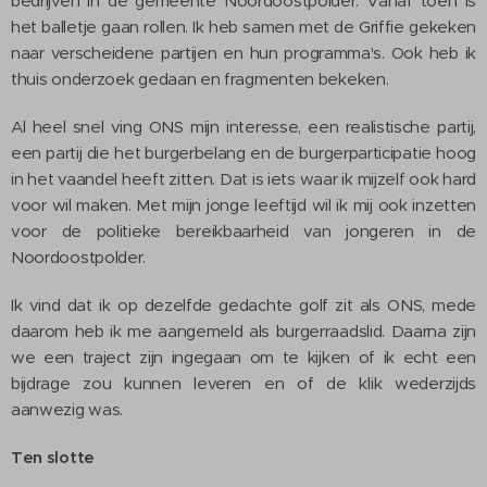
bedrijven in de gemeente Noordoostpolder. Vanaf toen is
het balletje gaan rollen. Ik heb samen met de Griffie gekeken
naar verscheidene partijen en hun programma's. Ook heb ik
thuis onderzoek gedaan en fragmenten bekeken.
Al heel snel ving ONS mijn interesse, een realistische partij,
een partij die het burgerbelang en de burgerparticipatie hoog
in het vaandel heeft zitten. Dat is iets waar ik mijzelf ook hard
voor wil maken. Met mijn jonge leeftijd wil ik mij ook inzetten
voor de politieke bereikbaarheid van jongeren in de
Noordoostpolder.
Ik vind dat ik op dezelfde gedachte golf zit als ONS, mede
daarom heb ik me aangemeld als burgerraadslid. Daarna zijn
we een traject zijn ingegaan om te kijken of ik echt een
bijdrage zou kunnen leveren en of de klik wederzijds
aanwezig was.
Ten slotte