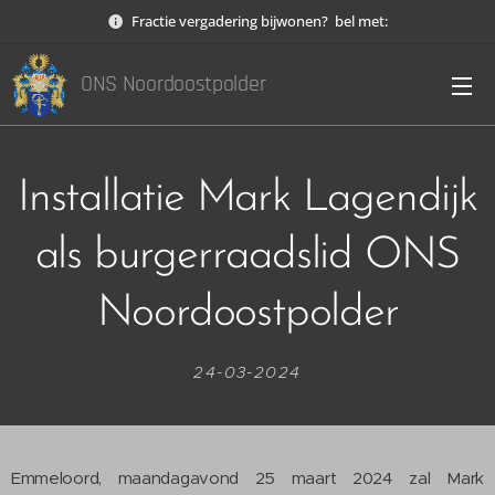
Fractie vergadering bijwonen? bel met:
ONS Noordoostpolder
Installatie Mark Lagendijk
als burgerraadslid ONS
Noordoostpolder
24-03-2024
Emmeloord, maandagavond 25 maart 2024 zal Mark