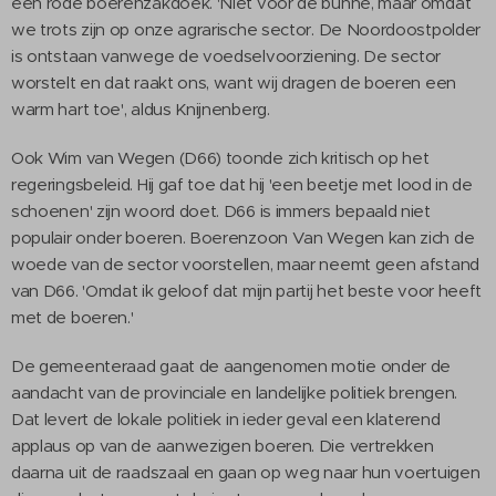
een rode boerenzakdoek. 'Niet voor de bühne, maar omdat
we trots zijn op onze agrarische sector. De Noordoostpolder
is ontstaan vanwege de voedselvoorziening. De sector
worstelt en dat raakt ons, want wij dragen de boeren een
warm hart toe', aldus Knijnenberg.
Ook Wim van Wegen (D66) toonde zich kritisch op het
regeringsbeleid. Hij gaf toe dat hij 'een beetje met lood in de
schoenen' zijn woord doet. D66 is immers bepaald niet
populair onder boeren. Boerenzoon Van Wegen kan zich de
woede van de sector voorstellen, maar neemt geen afstand
van D66. 'Omdat ik geloof dat mijn partij het beste voor heeft
met de boeren.'
De gemeenteraad gaat de aangenomen motie onder de
aandacht van de provinciale en landelijke politiek brengen.
Dat levert de lokale politiek in ieder geval een klaterend
applaus op van de aanwezigen boeren. Die vertrekken
daarna uit de raadszaal en gaan op weg naar hun voertuigen