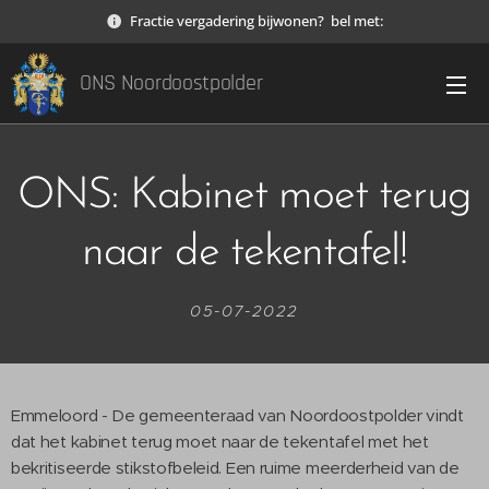
Fractie vergadering bijwonen? bel met:
ONS Noordoostpolder
ONS: Kabinet moet terug
naar de tekentafel!
05-07-2022
Emmeloord - De gemeenteraad van Noordoostpolder vindt
dat het kabinet terug moet naar de tekentafel met het
bekritiseerde stikstofbeleid. Een ruime meerderheid van de