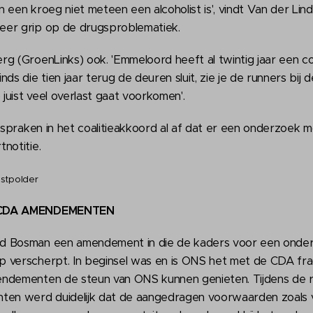
 een kroeg niet meteen een alcoholist is', vindt Van der Lind
eer grip op de drugsproblematiek.
rg (GroenLinks) ook. 'Emmeloord heeft al twintig jaar een 
ds die tien jaar terug de deuren sluit, zie je de runners bij 
uist veel overlast gaat voorkomen'.
ge spraken in het coalitieakkoord al af dat er een onderzo
notitie.
stpolder
 CDA AMENDEMENTEN
d Bosman een amendement in die de kaders voor een onder
 verscherpt. In beginsel was en is ONS het met de CDA fra
ndementen de steun van ONS kunnen genieten. Tijdens de r
en werd duidelijk dat de aangedragen voorwaarden zoals