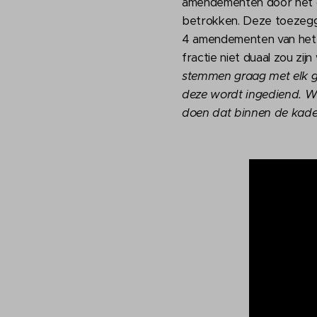
amendementen door het c
betrokken. Deze toezegg
4 amendementen van het 
fractie niet duaal zou zi
stemmen graag met elk g
deze wordt ingediend. Wi
doen dat binnen de kader