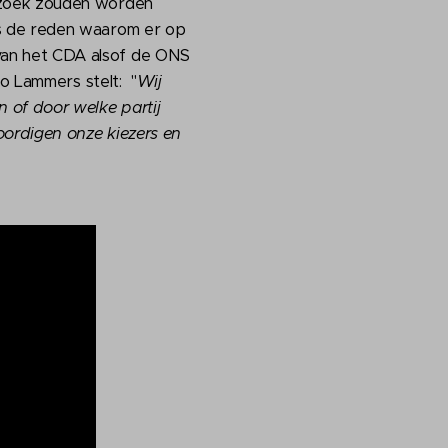
rzoek zouden worden
is de reden waarom er op
van het CDA alsof de ONS
oo Lammers stelt: "
Wij
 of door welke partij
oordigen onze kiezers en