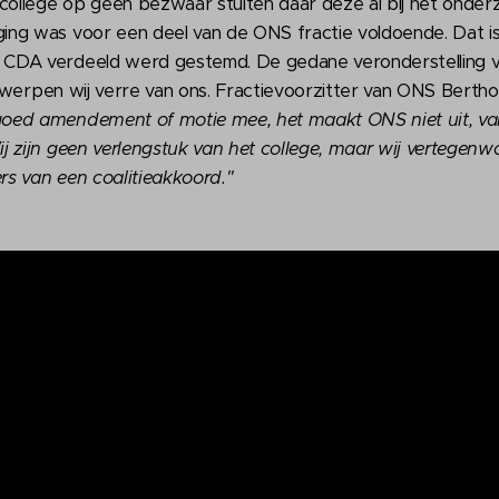
ollege op geen bezwaar stuiten daar deze al bij het onde
ing was voor een deel van de ONS fractie voldoende. Dat 
CDA verdeeld werd gestemd. De gedane veronderstelling 
jn werpen wij verre van ons. Fractievoorzitter van ONS Berth
oed amendement of motie mee, het maakt ONS niet uit, van
j zijn geen verlengstuk van het college, maar wij vertegenw
s van een coalitieakkoord."