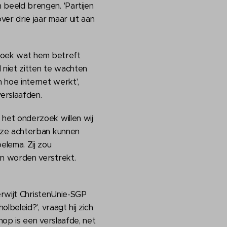
beeld brengen. 'Partijen
er drie jaar maar uit aan
erzoek wat hem betreft
 niet zitten te wachten
 hoe internet werkt',
erslaafden.
het onderzoek willen wij
nze achterban kunnen
elema. Zij zou
n worden verstrekt.
erwijt ChristenUnie-SGP
beleid?', vraagt hij zich
op is een verslaafde, net