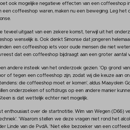
t ook mogelijke negatieve effecten van een coffeeshop in 
gen een coffeeshop waren, maken nu een beweging. Leg het ov
onse.
itie teveel uitgaat van een zekere komst, terwijl uit het ond
eshop wenselijk is. Ook denkt Simonse dat jongeren helemaal
 vinden een coffeeshop iets voor oude mensen die niet weten
 vreest dat een coffeeshop bijdraagt aan een groter aantal v
n andere insteek van het onderzoek gezien. 'Op grond van 
r of tegen een coffeeshop zijn, zodat wij die keuze aan o
tendens: die coffeeshop moet er komen', aldus Maayolein Go
illen onderzoeken of softdrugs op een andere manier kunne
en is dat wettelijk echter niet mogelijk.
uist enthousiast over de startnotitie. Wim van Wegen (D66) v
chniek'. 'Waarom stellen we deze vragen niet rond het alcohol
der Linde van de PvdA. 'Niet elke bezoeker van een coffeesh