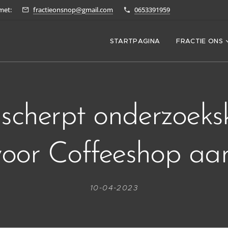
met:
fractieonsnop@gmail.com
0653391959
STARTPAGINA
FRACTIE ONS
cherpt onderzoeks
voor Coffeeshop aan
10-04-2023