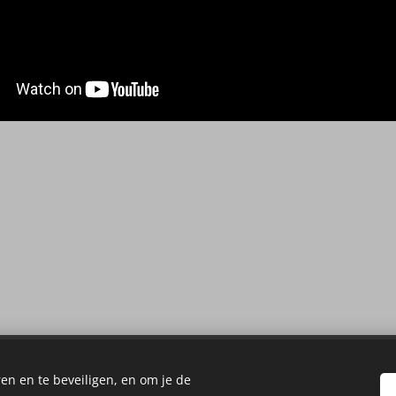
©2023
ONS
Noordoostpolder
en en te beveiligen, en om je de
.
Alle rechten voorbehouden.