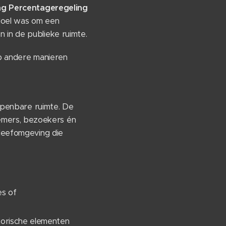
ng Percentageregeling
doel was om een
 in de publieke ruimte.
op andere manieren
 openbare ruimte. De
emers, bezoekers én
 leefomgeving die
es of
torische elementen