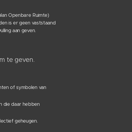
plan Openbare Ruimte)
den is er geen vaststaand
lling aan geven.
rm te geven.
unten of symbolen van
en die daar hebben
lectief geheugen.