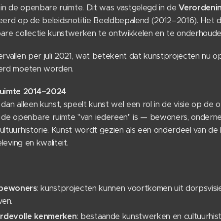
in de openbare ruimte. Dit was vastgelegd in de
Verordeni
eerd op de beleidsnotitie Beeldbepalend (2012–2016). Het 
bare collectie kunstwerken te ontwikkelen en te onderhouden
ervallen per juli 2021, wat betekent dat kunstprojecten nu 
eerd moeten worden.
Ruimte 2014–2024
 dan alleen kunst, speelt kunst wel een rol in de visie op de
de openbare ruimte "van iedereen" is — bewoners, ondern
ultuurhistorie. Kunst wordt gezien als een onderdeel van de
eleving en kwaliteit.
n bewoners
: kunstprojecten kunnen voortkomen uit dorpsvisi
ven.
rdevolle kenmerken
: bestaande kunstwerken en cultuurhis