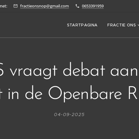
met:
fractieonsnop@gmail.com
0653391959
STARTPAGINA
FRACTIE ONS
vraagt debat aan
t in de Openbare R
04-09-2025