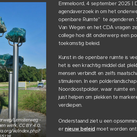
Emmeloord, 4 september 2025 | D
agendaverzoek in om het onderwe
openbare Ruimte" te agenderen. 
Van Wegen en het CDA vragen ze
college hoe dit onderwerp een posi
toekomstig beleid.
Kunst in de openbare ruimte is ve
het is een krachtig middel dat ple
mensen verbindt en zelfs maatscha
stimuleren. In een polderlandschap
Noordoostpolder, waar ruimte en 
juist helpen om plekken te marker
verdiepen.
erweg/Lemsterweg -
Onderstaand ziet u een opsommi
gen werk, CC BY 4.0,
er
nieuw beleid
moet worden ontw
ia.org/w/index.php?
55128