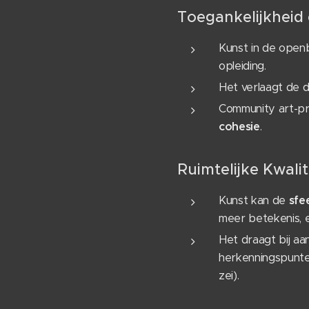
Toegankelijkheid
Kunst in de open
opleiding.
Het verlaagt de d
Community art-pr
cohesie
.
Ruimtelijke Kwalit
Kunst kan de
sfe
meer betekenis, 
Het draagt bij a
herkenningspunten
zei).