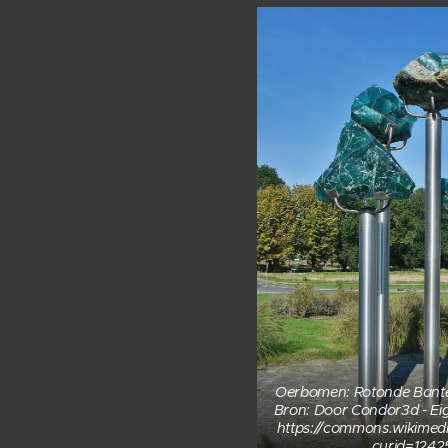
Oerbomen: Rotonde Bant
Bron: Door Condor3d - Ei
https://commons.wikimed
curid=1242