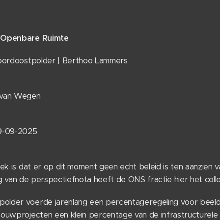
e Openbare Ruimte
Noordoostpolder | Berthoo Lammers
 van Wegen
29-09-2025
ek is dat er op dit moment geen echt beleid is ten aanzien v
g van de perspectiefnota heeft de ONS fractie hier het col
lder voerde jarenlang een percentageregeling voor beeld
bouwprojecten een klein percentage van de infrastructure