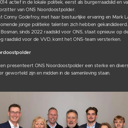
2014 actief in de lokale politiek, eerst als burgerraadslid en va
voorzitter van ONS Noordoostpolder.
t Conny Godefroy, met haar bestuurlijke ervaring en Mark La
omende jonge politieke talenten zich hebben gekandideerd. D
 Bosman, sinds 2022 raadslid voor ONS, staat opnieuw op de 
 raadslid voor de VVD, komt het ONS-team versterken.
ordoostpolder
en presenteert ONS Noordoostpolder een sterke en diverse 
er geworteld zijn en midden in de samenleving staan.