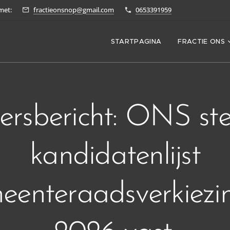
met:
fractieonsnop@gmail.com
0653391959
STARTPAGINA
FRACTIE ONS
ersbericht: ONS ste
kandidatenlijst
eenteraadsverkiezi