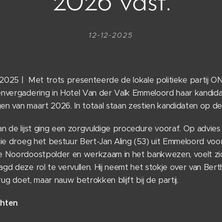
2026 vast.
12-12-2025
025 | Met trots presenteerde de lokale politieke partij 
nvergadering in Hotel Van der Valk Emmeloord haar kandidat
 van maart 2026. In totaal staan zestien kandidaten op de li
n de lijst ging een zorgvuldige procedure vooraf. Op advies
ie droeg het bestuur Bert-Jan Aling (53) uit Emmeloord voor a
e Noordoostpolder en werkzaam in het bankwezen, voelt zi
d deze rol te vervullen. Hij neemt het stokje over van Bert
rug doet, maar nauw betrokken blijft bij de partij.
chten