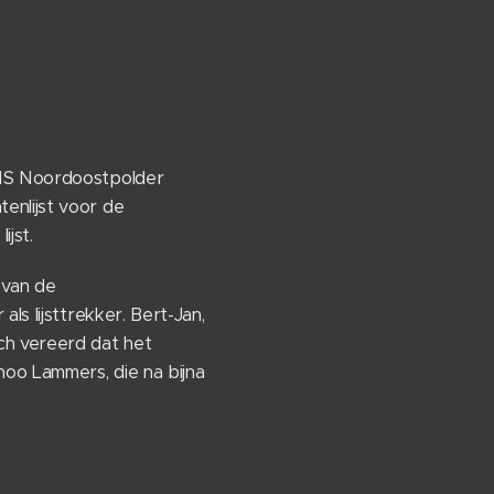
ONS Noordoostpolder
enlijst voor de
jst.
 van de
ls lijsttrekker. Bert-Jan,
ch vereerd dat het
hoo Lammers, die na bijna