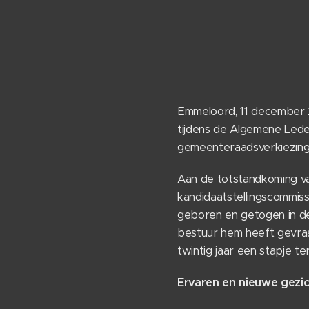
Emmeloord, 11 december 2
tijdens de Algemene Lede
gemeenteraadsverkiezingen
Aan de totstandkoming va
kandidaatstellingscommiss
geboren en getogen in d
bestuur hem heeft gevraag
twintig jaar een stapje te
Ervaren en nieuwe gezi